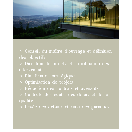
> Conseil du maître d’ouvrage et définition
des objectifs
> Direction de projets et coordination des
intervenants
> Planification stratégique
> Optimisation de projets
> Rédaction des contrats et avenants
> Contrôle des coûts, des délais et de la
qualité
> Levée des défauts et suivi des garanties