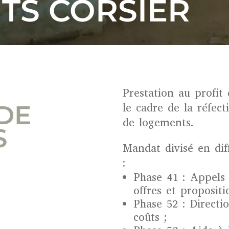
TS CORSIER
Prestation au profit
DE
le cadre de la réfec
de logements.
S
Mandat divisé en dif
:
Phase 41 : Appels 
offres et propositi
Phase 52 : Directi
coûts ;