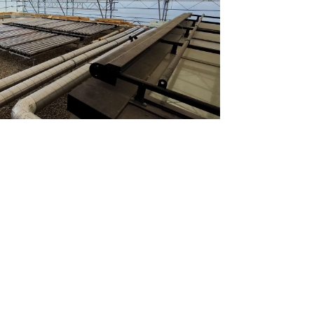
CONTACT
Av. des Morgines 12
Case postale